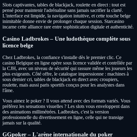
Slots captivantes, tables de blackjack, roulette en direct : tout est
pensé pour maintenir l'adrénaline sans jamais sacrifier la clarté.
L'interface est limpide, la navigation intuitive, et cette touche belge
inimitable donne envie de prolonger chaque session. Starcasino
incarne cette alliance rare entre sophistication digitale et authenticité.
Casino Ladbrokes – Une ludothèque complète sous
licence belge
Chez Ladbrokes, la confiance s'installe dès le premier clic. Ce
casino Belgique en ligne opère sous licence validée et contrôlée par
la CJH, avec un niveau de sécurité qui rassure même les joueurs les
plus exigeants. Côté offre, le catalogue impressionne : machines à
sous dernier cri, tables de blackjack en direct avec croupiers,
roulette, mais aussi paris sportifs conçus pour les analystes dans
l'âme.
Vous aimez le poker ? Il vous attend avec des formats variés. Vous
préférez les sensations visuelles ? Les slots vous enveloppent dans
des animations millimétrées. Ladbrokes, c'est la version
professionnelle du divertissement en ligne, celle qui ne transige
jamais sur la qualité.
GGpoker – L'arène internationale du poker