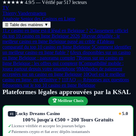
★★★★★
4.9/5 — Vérifié par 517 lecteurs
TV
Thierry Vanderstraeten
Analyste Senior des Casinos en Ligne
☰
Table des matières
▼
1
Le casino en ligne est-il légal en Belgique ?
2
Classement officiel
du top 10 casino en ligne Belgique 2026
3
Revue détaillée : le
meilleur casino en ligne Belgique passé au crible
4
Tableau
comparatif du top 10 casino en ligne Belgique
5
Comment identifier
un meilleur casino en ligne fiable ?
6
Jeux disponibles sur un casino
en ligne Belgique : panorama complet
7
Bonus sur un casino en
ligne Belgique : les offres qui comptent
8
Compatibilité mobile :
jouez partout depuis votre smartphone
9
Méthodes de paiement
acceptées sur un casino en ligne Belgique
10
Quel est le meilleur
casino en ligne, en définitive ?
11
FAQ — Réponses aux questions
fréquentes sur le top 10 casino en ligne Belgique
Plateformes légales approuvées par la KSAL
🏆 Meilleur Choix
Lucky Dreams Casino
5.0
★
#1
100% jusqu'à €500 + 200 Tours Gratuits
Licence vérifiée et accepte les joueurs belges
✓
Paiements crypto et fiat avec dépôts instantanés
✓