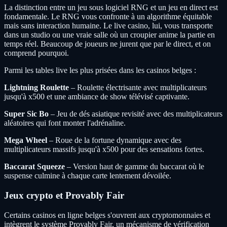
La distinction entre un jeu sous logiciel RNG et un jeu en direct est
fondamentale. Le RNG vous confronte à un algorithme équitable
mais sans interaction humaine. Le live casino, lui, vous transporte
dans un studio ou une vraie salle où un croupier anime la partie en
temps réel. Beaucoup de joueurs ne jurent que par le direct, et on
comprend pourquoi.
Parmi les tables live les plus prisées dans les casinos belges :
Lightning Roulette
– Roulette électrisante avec multiplicateurs
jusqu'à x500 et une ambiance de show télévisé captivante.
Super Sic Bo
– Jeu de dés asiatique revisité avec des multiplicateurs
aléatoires qui font monter l'adrénaline.
Mega Wheel
– Roue de la fortune dynamique avec des
multiplicateurs massifs jusqu'à x500 pour des sensations fortes.
Baccarat Squeeze
– Version haut de gamme du baccarat où le
suspense culmine à chaque carte lentement dévoilée.
Jeux crypto et Provably Fair
Certains casinos en ligne belges s'ouvrent aux cryptomonnaies et
intègrent le système Provably Fair, un mécanisme de vérification