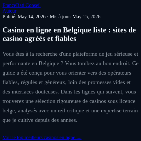
France
Bati Conseil
Auteur
Publié: May 14, 2026
·
Mis à jour: May 15, 2026
Casino en ligne en Belgique liste : sites de
casino agréés et fiables
Vous êtes à la recherche d'une plateforme de jeu sérieuse et
performante en Belgique ? Vous tombez au bon endroit. Ce
guide a été conçu pour vous orienter vers des opérateurs
fiables, régulés et généreux, loin des promesses vides et
des interfaces douteuses. Dans les lignes qui suivent, vous
trouverez une sélection rigoureuse de casinos sous licence
belge, analysés avec un œil critique et une expertise terrain
que je cultive depuis des années.
Voir le top meilleurs casinos en ligne →