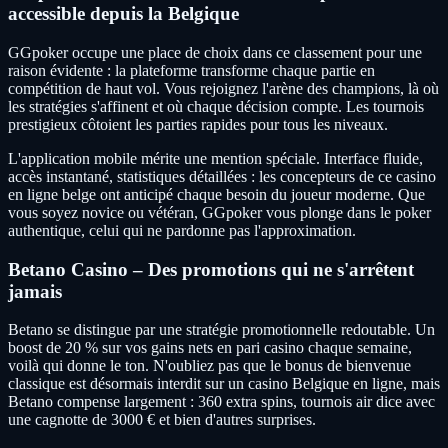
accessible depuis la Belgique
GGpoker occupe une place de choix dans ce classement pour une
raison évidente : la plateforme transforme chaque partie en
compétition de haut vol. Vous rejoignez l'arène des champions, là où
les stratégies s'affinent et où chaque décision compte. Les tournois
prestigieux côtoient les parties rapides pour tous les niveaux.
L'application mobile mérite une mention spéciale. Interface fluide,
accès instantané, statistiques détaillées : les concepteurs de ce casino
en ligne belge ont anticipé chaque besoin du joueur moderne. Que
vous soyez novice ou vétéran, GGpoker vous plonge dans le poker
authentique, celui qui ne pardonne pas l'approximation.
Betano Casino – Des promotions qui ne s'arrêtent
jamais
Betano se distingue par une stratégie promotionnelle redoutable. Un
boost de 20 % sur vos gains nets en pari casino chaque semaine,
voilà qui donne le ton. N'oubliez pas que le bonus de bienvenue
classique est désormais interdit sur un casino Belgique en ligne, mais
Betano compense largement : 360 extra spins, tournois air dice avec
une cagnotte de 3000 € et bien d'autres surprises.