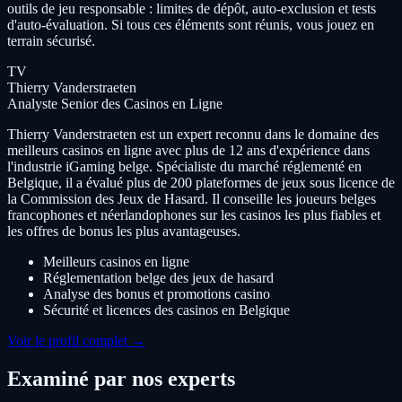
outils de jeu responsable : limites de dépôt, auto-exclusion et tests
d'auto-évaluation. Si tous ces éléments sont réunis, vous jouez en
terrain sécurisé.
TV
Thierry Vanderstraeten
Analyste Senior des Casinos en Ligne
Thierry Vanderstraeten est un expert reconnu dans le domaine des
meilleurs casinos en ligne avec plus de 12 ans d'expérience dans
l'industrie iGaming belge. Spécialiste du marché réglementé en
Belgique, il a évalué plus de 200 plateformes de jeux sous licence de
la Commission des Jeux de Hasard. Il conseille les joueurs belges
francophones et néerlandophones sur les casinos les plus fiables et
les offres de bonus les plus avantageuses.
Meilleurs casinos en ligne
Réglementation belge des jeux de hasard
Analyse des bonus et promotions casino
Sécurité et licences des casinos en Belgique
Voir le profil complet →
Examiné par nos experts