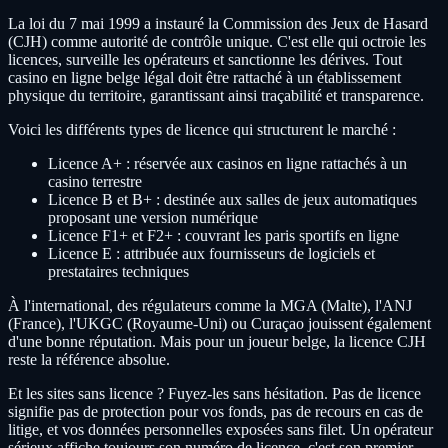
La loi du 7 mai 1999 a instauré la Commission des Jeux de Hasard
(CJH) comme autorité de contrôle unique. C'est elle qui octroie les
licences, surveille les opérateurs et sanctionne les dérives. Tout
casino en ligne belge légal doit être rattaché à un établissement
physique du territoire, garantissant ainsi traçabilité et transparence.
Voici les différents types de licence qui structurent le marché :
Licence A+ : réservée aux casinos en ligne rattachés à un
casino terrestre
Licence B et B+ : destinée aux salles de jeux automatiques
proposant une version numérique
Licence F1+ et F2+ : couvrant les paris sportifs en ligne
Licence E : attribuée aux fournisseurs de logiciels et
prestataires techniques
À l'international, des régulateurs comme la MGA (Malte), l'ANJ
(France), l'UKGC (Royaume-Uni) ou Curaçao jouissent également
d'une bonne réputation. Mais pour un joueur belge, la licence CJH
reste la référence absolue.
Et les sites sans licence ? Fuyez-les sans hésitation. Pas de licence
signifie pas de protection pour vos fonds, pas de recours en cas de
litige, et vos données personnelles exposées sans filet. Un opérateur
sérieux affiche toujours son numéro de licence, c'est son premier