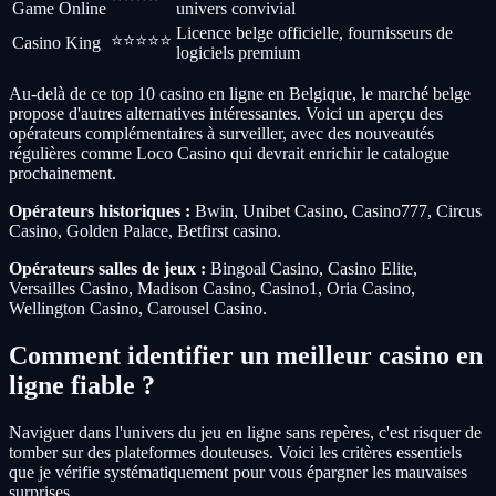
Game Online
univers convivial
Licence belge officielle, fournisseurs de
⭐⭐⭐⭐⭐
Casino King
logiciels premium
Au-delà de ce top 10 casino en ligne en Belgique, le marché belge
propose d'autres alternatives intéressantes. Voici un aperçu des
opérateurs complémentaires à surveiller, avec des nouveautés
régulières comme Loco Casino qui devrait enrichir le catalogue
prochainement.
Opérateurs historiques :
Bwin, Unibet Casino, Casino777, Circus
Casino, Golden Palace, Betfirst casino.
Opérateurs salles de jeux :
Bingoal Casino, Casino Elite,
Versailles Casino, Madison Casino, Casino1, Oria Casino,
Wellington Casino, Carousel Casino.
Comment identifier un meilleur casino en
ligne fiable ?
Naviguer dans l'univers du jeu en ligne sans repères, c'est risquer de
tomber sur des plateformes douteuses. Voici les critères essentiels
que je vérifie systématiquement pour vous épargner les mauvaises
surprises.