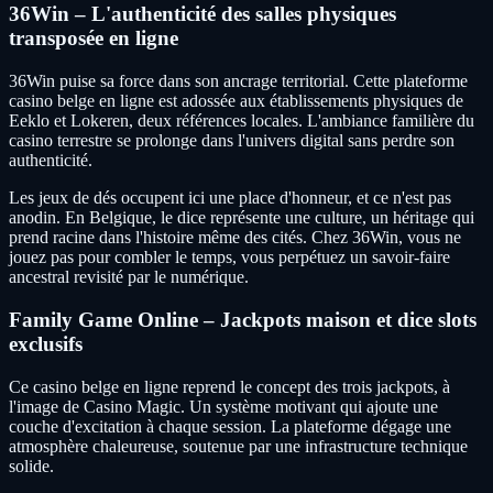
36Win – L'authenticité des salles physiques
transposée en ligne
36Win puise sa force dans son ancrage territorial. Cette plateforme
casino belge en ligne est adossée aux établissements physiques de
Eeklo et Lokeren, deux références locales. L'ambiance familière du
casino terrestre se prolonge dans l'univers digital sans perdre son
authenticité.
Les jeux de dés occupent ici une place d'honneur, et ce n'est pas
anodin. En Belgique, le dice représente une culture, un héritage qui
prend racine dans l'histoire même des cités. Chez 36Win, vous ne
jouez pas pour combler le temps, vous perpétuez un savoir-faire
ancestral revisité par le numérique.
Family Game Online – Jackpots maison et dice slots
exclusifs
Ce casino belge en ligne reprend le concept des trois jackpots, à
l'image de Casino Magic. Un système motivant qui ajoute une
couche d'excitation à chaque session. La plateforme dégage une
atmosphère chaleureuse, soutenue par une infrastructure technique
solide.