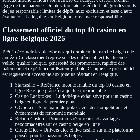
gage de transparence. De plus, tout site agréé doit intégrer des outils
de jeu responsable : limites de dépôt, auto-exclusion et tests d'auto-
évaluation. La légalité, en Belgique, rime avec responsabilité.
Classement officiel du top 10 casino en
ligne Belgique 2026
Prêt à découvrir les plateformes qui dominent le marché belge cette
année ? Ce classement repose sur des critères objectifs : licence
valide, qualité ludique, générosité des promotions, rapidité des
paiements et expérience utilisateur globale. Chaque site présenté ici
est légalement accessible aux joueurs résidant en Belgique.
Starcasino – Référence incontournable du top 10 casino en
ligne Belgique grâce à sa qualité irréprochable
Casino Ladbrokes – Ludothèque exhaustive pour un casino
belge en ligne de premier plan
GGpoker – Sanctuaire du poker avec des compétitions et
événements de renommée mondiale
Betano Casino – Promotions récurrentes et avantages
hebdomadaires sur ce casino belge en ligne
Circus Dice – Univers dice et live casino sur une plateforme
pensée pour les passionnés belges