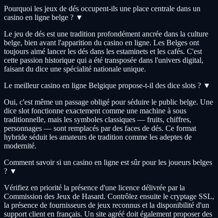
Pourquoi les jeux de dés occupent-ils une place centrale dans un
casino en ligne belge ?
▼
Le jeu de dés est une tradition profondément ancrée dans la culture
belge, bien avant l'apparition du casino en ligne. Les Belges ont
toujours aimé lancer les dés dans les estaminets et les cafés. C'est
cette passion historique qui a été transposée dans l'univers digital,
faisant du dice une spécialité nationale unique.
Le meilleur casino en ligne Belgique propose-t-il des dice slots ?
▼
Oui, c'est même un passage obligé pour séduire le public belge. Une
dice slot fonctionne exactement comme une machine à sous
traditionnelle, mais les symboles classiques — fruits, chiffres,
personnages — sont remplacés par des faces de dés. Ce format
hybride séduit les amateurs de tradition comme les adeptes de
modernité.
Comment savoir si un casino en ligne est sûr pour les joueurs belges
?
▼
Vérifiez en priorité la présence d'une licence délivrée par la
Commission des Jeux de Hasard. Contrôlez ensuite le cryptage SSL,
la présence de fournisseurs de jeux reconnus et la disponibilité d'un
support client en français. Un site agréé doit également proposer des