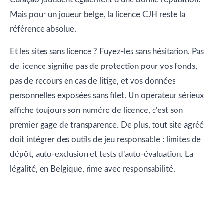
Mais pour un joueur belge, la licence CJH reste la
référence absolue.
Et les sites sans licence ? Fuyez-les sans hésitation. Pas
de licence signifie pas de protection pour vos fonds,
pas de recours en cas de litige, et vos données
personnelles exposées sans filet. Un opérateur sérieux
affiche toujours son numéro de licence, c'est son
premier gage de transparence. De plus, tout site agréé
doit intégrer des outils de jeu responsable : limites de
dépôt, auto-exclusion et tests d'auto-évaluation. La
légalité, en Belgique, rime avec responsabilité.