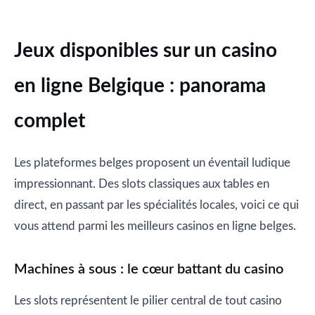
Jeux disponibles sur un casino
en ligne Belgique : panorama
complet
Les plateformes belges proposent un éventail ludique
impressionnant. Des slots classiques aux tables en
direct, en passant par les spécialités locales, voici ce qui
vous attend parmi les meilleurs casinos en ligne belges.
Machines à sous : le cœur battant du casino
Les slots représentent le pilier central de tout casino