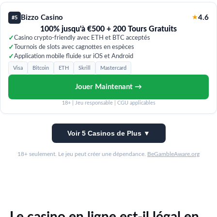
Bizzo Casino
★
4.6
#5
100% jusqu'à €500 + 200 Tours Gratuits
✓
Casino crypto-friendly avec ETH et BTC acceptés
✓
Tournois de slots avec cagnottes en espèces
✓
Application mobile fluide sur iOS et Android
Visa
Bitcoin
ETH
Skrill
Mastercard
Jouer Maintenant →
18+ | Jeu responsable | CGU applicables
Voir 5 Casinos de Plus ▼
18+ seulement. Le jeu peut créer une dépendance.
BeGambleAware.org