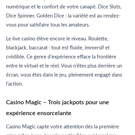
numérique et le confort de votre canapé. Dice Slots,
Dice Spinner, Golden Dice : la variété est au rendez-
vous pour satisfaire tous les amateurs.
Le live casino élève encore le niveau. Roulette,
blackjack, baccarat : tout est fluide, immersif et
crédible. Ce genre d'expérience efface la frontière
entre le virtuel et le réel. Vous n'êtes plus derrière un
écran, vous êtes dans le jeu, pleinement engagé dans
l'action.
Casino Magic – Trois jackpots pour une
expérience ensorcelante
Casino Magic capte votre attention dès la première