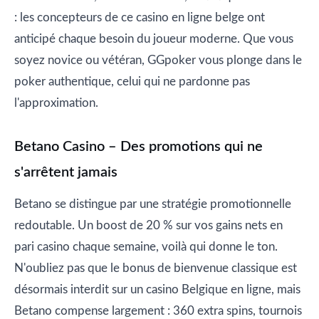
: les concepteurs de ce casino en ligne belge ont
anticipé chaque besoin du joueur moderne. Que vous
soyez novice ou vétéran, GGpoker vous plonge dans le
poker authentique, celui qui ne pardonne pas
l'approximation.
Betano Casino – Des promotions qui ne
s'arrêtent jamais
Betano se distingue par une stratégie promotionnelle
redoutable. Un boost de 20 % sur vos gains nets en
pari casino chaque semaine, voilà qui donne le ton.
N'oubliez pas que le bonus de bienvenue classique est
désormais interdit sur un casino Belgique en ligne, mais
Betano compense largement : 360 extra spins, tournois