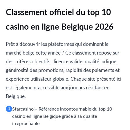
Classement officiel du top 10
casino en ligne Belgique 2026
Prêt à découvrir les plateformes qui dominent le
marché belge cette année ? Ce classement repose sur
des critères objectifs : licence valide, qualité ludique,
générosité des promotions, rapidité des paiements et
expérience utilisateur globale. Chaque site présenté ici
est légalement accessible aux joueurs résidant en
Belgique.
Starcasino – Référence incontournable du top 10
casino en ligne Belgique grâce à sa qualité
irréprochable