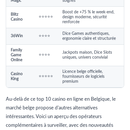
Magic
soignés
Boost de +75 % le week-end,
Blitz
⭐⭐⭐⭐⭐
design moderne, sécurité
Casino
renforcée
Dice Games authentiques,
36Win
⭐⭐⭐⭐
ergonomie claire et structurée
Family
Jackpots maison, Dice Slots
⭐⭐⭐⭐
Game
uniques, univers convivial
Online
Licence belge officielle,
Casino
⭐⭐⭐⭐⭐
fournisseurs de logiciels
King
premium
Au-delà de ce top 10 casino en ligne en Belgique, le
marché belge propose d'autres alternatives
intéressantes. Voici un aperçu des opérateurs
complémentaires à surveiller, avec des nouveautés