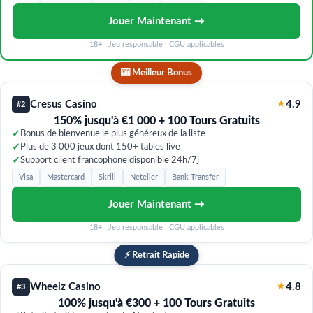
Jouer Maintenant →
18+ | Jeu responsable | CGU applicables
🎰 Meilleur Bonus
Cresus Casino
★
4.9
#2
150% jusqu'à €1 000 + 100 Tours Gratuits
✓
Bonus de bienvenue le plus généreux de la liste
✓
Plus de 3 000 jeux dont 150+ tables live
✓
Support client francophone disponible 24h/7j
Visa
Mastercard
Skrill
Neteller
Bank Transfer
Jouer Maintenant →
18+ | Jeu responsable | CGU applicables
⚡ Retrait Rapide
Wheelz Casino
★
4.8
#3
100% jusqu'à €300 + 100 Tours Gratuits