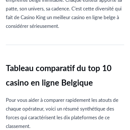
empreinte belge inimitable. Chaque éditeur apporte sa
patte, son univers, sa cadence. C'est cette diversité qui
fait de Casino King un meilleur casino en ligne belge à
considérer sérieusement.
Tableau comparatif du top 10
casino en ligne Belgique
Pour vous aider à comparer rapidement les atouts de
chaque opérateur, voici un résumé synthétique des
forces qui caractérisent les dix plateformes de ce
classement.