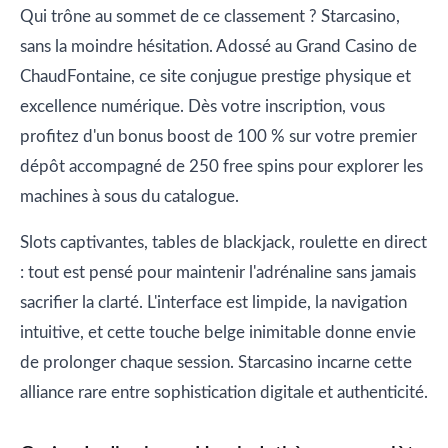
Qui trône au sommet de ce classement ? Starcasino,
sans la moindre hésitation. Adossé au Grand Casino de
ChaudFontaine, ce site conjugue prestige physique et
excellence numérique. Dès votre inscription, vous
profitez d'un bonus boost de 100 % sur votre premier
dépôt accompagné de 250 free spins pour explorer les
machines à sous du catalogue.
Slots captivantes, tables de blackjack, roulette en direct
: tout est pensé pour maintenir l'adrénaline sans jamais
sacrifier la clarté. L'interface est limpide, la navigation
intuitive, et cette touche belge inimitable donne envie
de prolonger chaque session. Starcasino incarne cette
alliance rare entre sophistication digitale et authenticité.